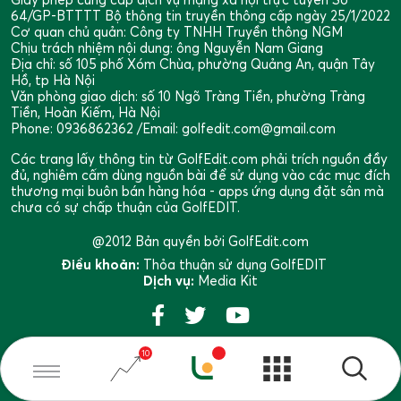
64/GP-BTTTT Bộ thông tin truyền thông cấp ngày 25/1/2022
Cơ quan chủ quản: Công ty TNHH Truyền thông NGM
Chịu trách nhiệm nội dung: ông Nguyễn Nam Giang
Địa chỉ: số 105 phố Xóm Chùa, phường Quảng An, quận Tây
Hồ, tp Hà Nội
Văn phòng giao dịch: số 10 Ngõ Tràng Tiền, phường Tràng
Tiền, Hoàn Kiếm, Hà Nội
Phone: 0936862362 /Email: golfedit.com@gmail.com
Các trang lấy thông tin từ GolfEdit.com phải trích nguồn đầy
đủ, nghiêm cấm dùng nguồn bài để sử dụng vào các mục đích
thương mại buôn bán hàng hóa - apps ứng dụng đặt sân mà
chưa có sự chấp thuận của GolfEDIT.
@2012 Bản quyền bởi GolfEdit.com
Điều khoản:
Thỏa thuận sử dụng GolfEDIT
Dịch vụ:
Media Kit
10
Phát triển bởi