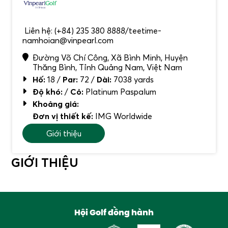
Liên hệ: (+84) 235 380 8888/teetime-
namhoian@vinpearl.com
Đường Võ Chí Công, Xã Bình Minh, Huyện
Thăng Bình, Tỉnh Quảng Nam, Việt Nam
Hố:
18 /
Par:
72 /
Dài:
7038 yards
Độ khó:
/
Cỏ:
Platinum Paspalum
Khoảng giá:
Đơn vị thiết kế:
IMG Worldwide
Giới thiệu
GIỚI THIỆU
Hội Golf đồng hành