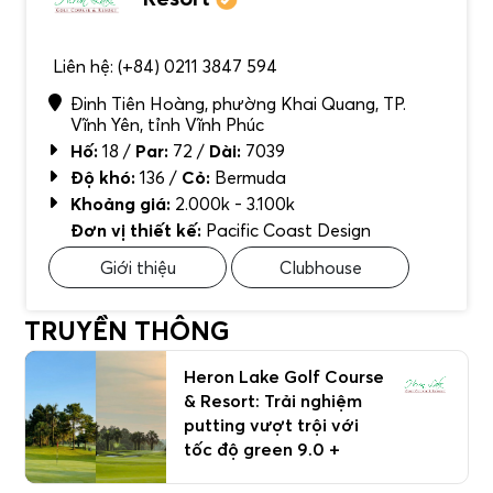
Liên hệ: (+84) 0211 3847 594
Đinh Tiên Hoàng, phường Khai Quang, TP.
Vĩnh Yên, tỉnh Vĩnh Phúc
Hố:
18 /
Par:
72 /
Dài:
7039
Độ khó:
136 /
Cỏ:
Bermuda
Khoảng giá:
2.000k - 3.100k
Đơn vị thiết kế:
Pacific Coast Design
Giới thiệu
Clubhouse
TRUYỀN THÔNG
Heron Lake Golf Course
& Resort: Trải nghiệm
putting vượt trội với
tốc độ green 9.0 +