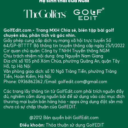
Hệ sinh thái của NGM
GolfEdit.com - Trang MXH Chia sẻ, biên tập bài golf
chuyên sâu, phân tích và góc nhìn.
Giấy phép cung cấp dịch vụ mạng xã hội trực tuyến Số
64/GP-BTTTT Bộ thông tin truyền thông cấp ngày 25/1/2022
Cơ quan chủ quản: Công ty TNHH Truyền thông NGM
Chịu trách nhiệm nội dung: ông Nguyễn Nam Giang
Địa chỉ: số 105 phố Xóm Chùa, phường Quảng An, quận Tây
Hồ, tp Hà Nội
Văn phòng giao dịch: số 10 Ngõ Tràng Tiền, phường Tràng
Tiền, Hoàn Kiếm, Hà Nội
Phone: 0936862362 /Email: golfedit.com@gmail.com
Các trang lấy thông tin từ GolfEdit.com phải trích nguồn đầy
đủ, nghiêm cấm dùng nguồn bài để sử dụng vào các mục đích
thương mại buôn bán hàng hóa - apps ứng dụng đặt sân mà
chưa có sự chấp thuận của GolfEDIT.
@2012 Bản quyền bởi GolfEdit.com
Điều khoản:
Thỏa thuận sử dụng GolfEDIT