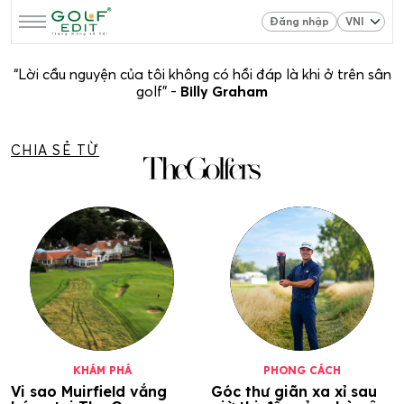
Đăng nhập
“Lời cầu nguyện của tôi không có hồi đáp là khi ở trên sân
golf” -
Billy Graham
CHIA SẺ TỪ
KHÁM PHÁ
PHONG CÁCH
Vi sao Muirfield vắng
Góc thư giãn xa xỉ sau