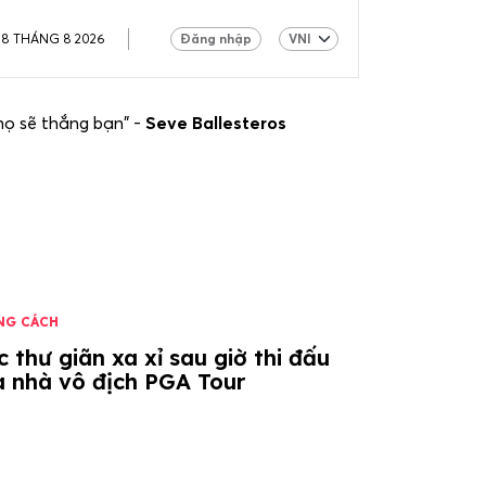
08 THÁNG 8 2026
Đăng nhập
họ sẽ thắng bạn" -
Seve Ballesteros
NG CÁCH
 thư giãn xa xỉ sau giờ thi đấu
a nhà vô địch PGA Tour