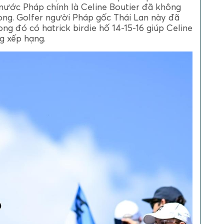
nước Pháp chính là Celine Boutier đã không
ng. Golfer người Pháp gốc Thái Lan này đã
ong đó có hatrick birdie hố 14-15-16 giúp Celine
ng xếp hạng.