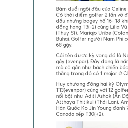
Bám đuổi ngôi đầu của Celine B
Có thời điểm golfer 2 lần vô 
đầu nhưng bogey hố 16- 18 khiế
đồng hạng T3(-2) cùng Lilia V
(Thụy Sĩ), Mariajo Uribe (Colomb
Buhai. Golfer người Nam Phi c
68 gậy.
Cái tên được kỳ vọng đó là N
gậy (evenpar). Đây đang là năm
mà cô gần như bách chiến bác
thắng trong đó có 1 major ở C
Huy chương đồng hai kỳ Olymp
T13(evenpar) cùng với 12 golfe
nổi bật như Aditi Ashok (Ấn Độ
Atthaya Thitikul (Thái Lan), A
Hàn Quốc Ko Jin Young đánh 7
Canada xếp T30(+2).