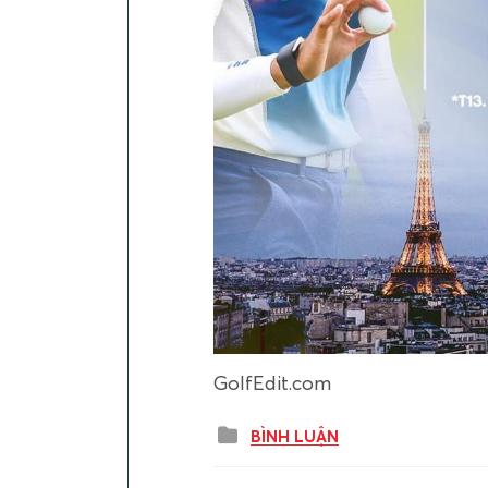
GolfEdit.com
BÌNH LUẬN