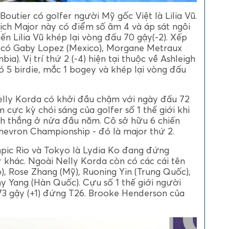
outier có golfer người Mỹ gốc Việt là Lilia Vũ.
địch Major này có điểm số âm 4 và áp sát ngôi
n Lilia Vũ khép lại vòng đấu 70 gậy(-2). Xếp
ũ có Gaby Lopez (Mexico), Morgane Metraux
ia). Vị trí thứ 2 (-4) hiện tại thuộc về Ashleigh
ó 5 birdie, mắc 1 bogey và khép lại vòng đấu
elly Korda có khởi đầu chậm với ngày đấu 72
 cực kỳ chói sáng của golfer số 1 thế giới khi
h thắng ở nửa đầu năm. Cô sở hữu 6 chiến
hevron Championship - đó là major thứ 2.
ic Rio và Tokyo là Lydia Ko đang đứng
r khác. Ngoài Nelly Korda còn có các cái tên
), Rose Zhang (Mỹ), Ruoning Yin (Trung Quốc),
my Yang (Hàn Quốc). Cựu số 1 thế giới người
3 gậy (+1) đứng T26. Brooke Henderson của