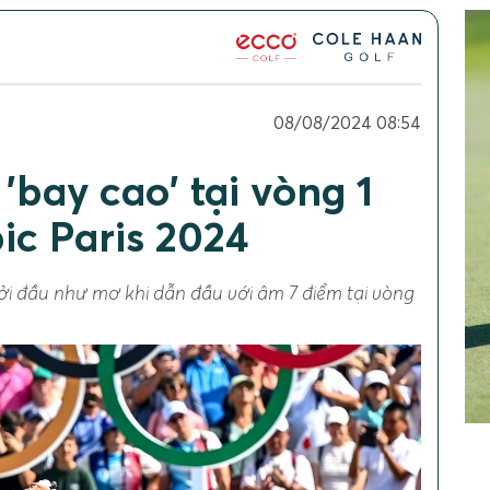
08/08/2024 08:54
 'bay cao' tại vòng 1
ic Paris 2024
ởi đầu như mơ khi dẫn đầu với âm 7 điểm tại vòng