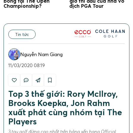
bóng tại The Open
giờ thi đấu của nhà vô
Championship?
địch PGA Tour
Tin tức
Nguyễn Nam Giang
11/03/2020 08:19
Top 3 thế giới: Rory McIlroy,
Brooks Koepka, Jon Rahm
xuất phát cùng nhóm tại The
Players
3 tay golf đứng cao nhất trên bảng xếp hạng Official