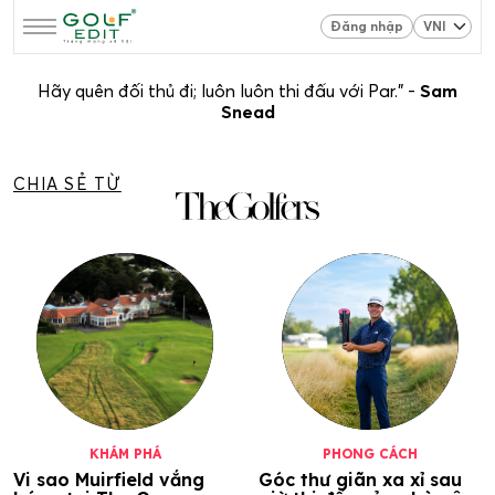
Đăng nhập
Hãy quên đối thủ đi; luôn luôn thi đấu với Par.” -
Sam
Snead
CHIA SẺ TỪ
KHÁM PHÁ
PHONG CÁCH
Vi sao Muirfield vắng
Góc thư giãn xa xỉ sau