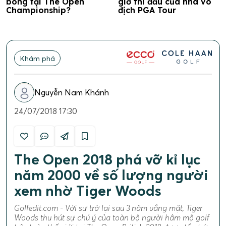
bóng tại The Open
giờ thi đấu của nhà vô
Championship?
địch PGA Tour
Khám phá
Nguyễn Nam Khánh
24/07/2018 17:30
The Open 2018 phá vỡ kỉ lục
năm 2000 về số lượng người
xem nhờ Tiger Woods
Golfedit.com - Với sự trở lại sau 3 năm vắng mặt, Tiger
Woods thu hút sự chú ý của toàn bộ người hâm mộ golf