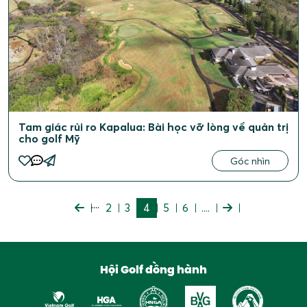
Tam giác rủi ro Kapalua: Bài học vỡ lòng về quản trị
cho golf Mỹ
Góc nhìn
....
2
3
4
5
6
....
Hội Golf đồng hành