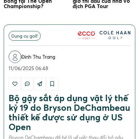
bóng tại The Open
giờ thi đấu của nhà vô
Championship?
địch PGA Tour
Dụng cụ golf
Đinh Thu Trang
11/06/2025 06:48
Bộ gậy sắt áp dụng vật lý thế
kỷ 19 do Bryson DeChambeau
thiết kế được sử dụng ở US
Open
Bryson DeChambeau đã hé lộ về việc thay đổi bộ gậy