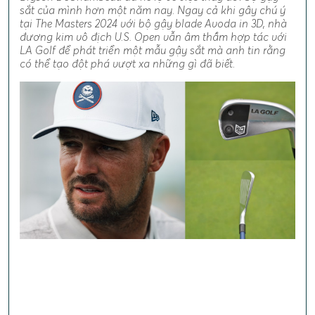
sắt của mình hơn một năm nay. Ngay cả khi gây chú ý
tại The Masters 2024 với bộ gậy blade Avoda in 3D, nhà
đương kim vô địch U.S. Open vẫn âm thầm hợp tác với
LA Golf để phát triển một mẫu gậy sắt mà anh tin rằng
có thể tạo đột phá vượt xa những gì đã biết.