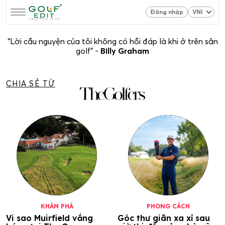
Đăng nhập
“Lời cầu nguyện của tôi không có hồi đáp là khi ở trên sân
golf” -
Billy Graham
CHIA SẺ TỪ
KHÁM PHÁ
PHONG CÁCH
Vi sao Muirfield vắng
Góc thư giãn xa xỉ sau