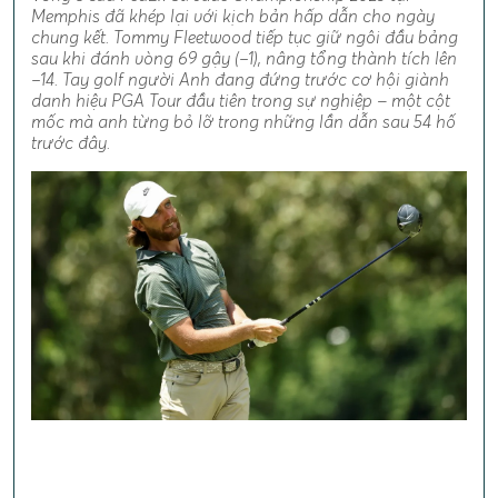
Memphis đã khép lại với kịch bản hấp dẫn cho ngày
chung kết. Tommy Fleetwood tiếp tục giữ ngôi đầu bảng
sau khi đánh vòng 69 gậy (−1), nâng tổng thành tích lên
−14. Tay golf người Anh đang đứng trước cơ hội giành
danh hiệu PGA Tour đầu tiên trong sự nghiệp – một cột
mốc mà anh từng bỏ lỡ trong những lần dẫn sau 54 hố
trước đây.