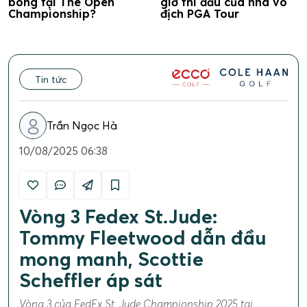
bóng tại The Open
giờ thi đấu của nhà vô
Championship?
địch PGA Tour
Tin tức
Trần Ngọc Hà
10/08/2025 06:38
Vòng 3 Fedex St.Jude:
Tommy Fleetwood dẫn đầu
mong manh, Scottie
Scheffler áp sát
Vòng 3 của FedEx St. Jude Championship 2025 tại