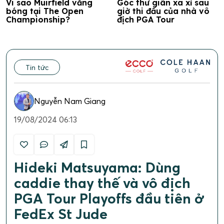
Vi sao Muirfield vắng
Góc thư giãn xa xỉ sau
bóng tại The Open
giờ thi đấu của nhà vô
Championship?
địch PGA Tour
Tin tức
Nguyễn Nam Giang
19/08/2024 06:13
Hideki Matsuyama: Dùng
caddie thay thế và vô địch
PGA Tour Playoffs đầu tiên ở
FedEx St Jude