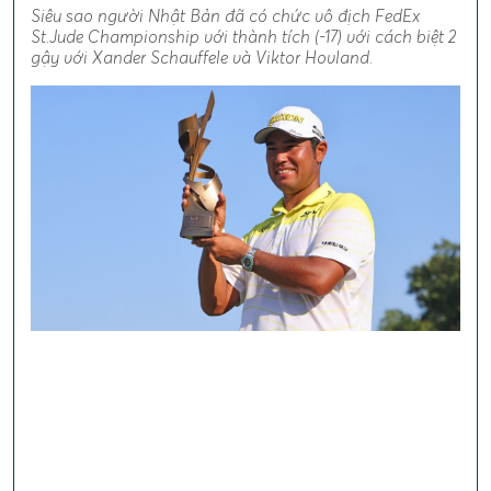
Siêu sao người Nhật Bản đã có chức vô địch FedEx
St.Jude Championship với thành tích (-17) với cách biệt 2
gậy với Xander Schauffele và Viktor Hovland.