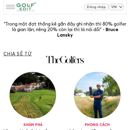
Đăng nhập
“Trong một đợt thống kê gần đây ghi nhận thì 80% golfer
là gian lận, riêng 20% còn lại thì là nói dối” -
Bruce
Lansky
CHIA SẺ TỪ
KHÁM PHÁ
PHONG CÁCH