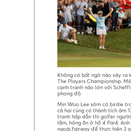
Không có bất ngờ nào xảy ra kh
The Players Championship. Một
cạnh tranh nào lớn với Scheffl
phong độ.
Min Woo Lee sớm có birdie tro
cả hai cùng có thành tích âm 
tranh hấp dẫn thì golfer ngườ
lầm, hỏng ăn ở hố 4 Par4. Anh
ngoài fairway để thực hiện 3