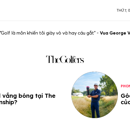
THỨ 7, 
“Golf là môn khiến tôi giày vò và hay cáu gắt” -
Vua George 
PHO
d vắng bóng tại The
Góc
nship?
củ