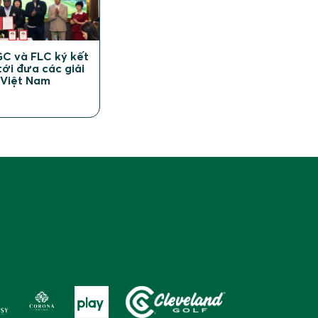
C và FLC ký kết
ới đưa các giải
 Việt Nam