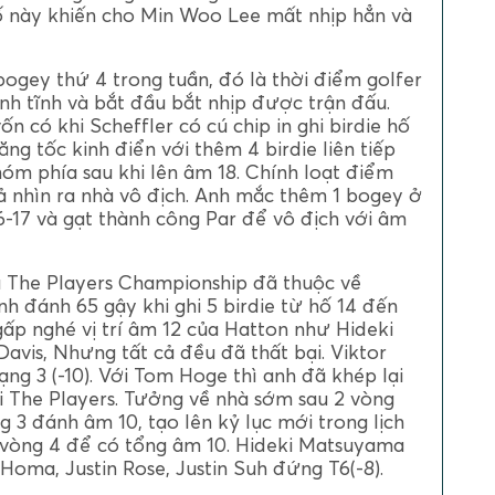
hố này khiến cho Min Woo Lee mất nhịp hẳn và
bogey thứ 4 trong tuần, đó là thời điểm golfer
bình tĩnh và bắt đầu bắt nhịp được trận đấu.
vốn có khi Scheffler có cú chip in ghi birdie hố
ăng tốc kinh điển với thêm 4 birdie liên tiếp
óm phía sau khi lên âm 18. Chính loạt điểm
ả nhìn ra nhà vô địch. Anh mắc thêm 1 bogey ở
6-17 và gạt thành công Par để vô địch với âm
ủa The Players Championship đã thuộc về
nh đánh 65 gậy khi ghi 5 birdie từ hố 14 đến
gấp nghé vị trí âm 12 của Hatton như Hideki
is, Nhưng tất cả đều đã thất bại. Viktor
g 3 (-10). Với Tom Hoge thì anh đã khép lại
ại The Players. Tưởng về nhà sớm sau 2 vòng
 3 đánh âm 10, tạo lên kỷ lục mới trong lịch
y vòng 4 để có tổng âm 10. Hideki Matsuyama
 Homa, Justin Rose, Justin Suh đứng T6(-8).