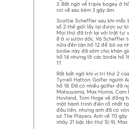
3. Bất ngờ về triple bogey ở 
rơi về sau kém 3 gậy âm.
Scottie Scheffler sau khi mắc 
số 2 thế giới lấy lại được sự 
Mọi thứ đã trở lại với trật tự 
8 ở vị sườn dốc. Và Scheffler t
nữa đến tận hố 12 để bỏ xa nh
birdie này đã sớm cho khán gi
hố 14 nhưng lỡ các birdie hố 1
17.
Rất bất ngờ khi vị trí thứ 2 c
Tyrrell Hatton. Golfer người A
hố 18. Đã có nhiều golfer đã n
Matsuyama, Max Homa, Cam Dav
Hovland, Tom Hoge về đồng hạn
một hành trình điên rồ nhất t
đầu tiên, nhưng anh đã có vòng
sử The Players. Anh về 70 gậ
nhảy 21 bậc lên thứ 5(-9). Max