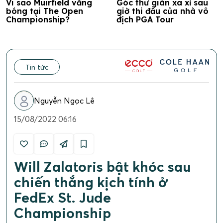
Vi sao Muirfield vắng
Góc thư giãn xa xỉ sau
bóng tại The Open
giờ thi đấu của nhà vô
Championship?
địch PGA Tour
Tin tức
Nguyễn Ngọc Lê
15/08/2022 06:16
Will Zalatoris bật khóc sau
chiến thắng kịch tính ở
FedEx St. Jude
Championship