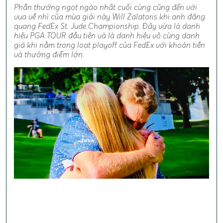
Phần thưởng ngọt ngào nhất cuối cùng cũng đến với
vua về nhì của mùa giải này Will Zalatoris khi anh đăng
quang FedEx St. Jude Championship. Đây vừa là danh
hiệu PGA TOUR đầu tiên và là danh hiệu vô cùng danh
giá khi nằm trong loạt playoff của FedEx với khoản tiền
và thưởng điểm lớn.