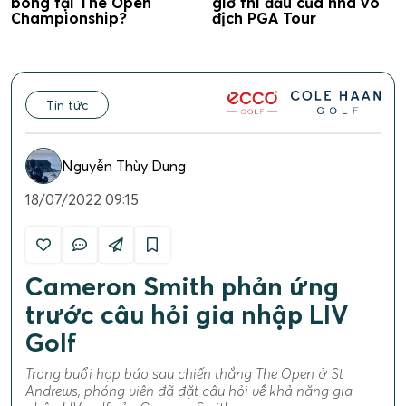
bóng tại The Open
giờ thi đấu của nhà vô
Championship?
địch PGA Tour
Tin tức
Nguyễn Thùy Dung
18/07/2022 09:15
Cameron Smith phản ứng
trước câu hỏi gia nhập LIV
Golf
Trong buổi họp báo sau chiến thắng The Open ở St
Andrews, phóng viên đã đặt câu hỏi về khả năng gia