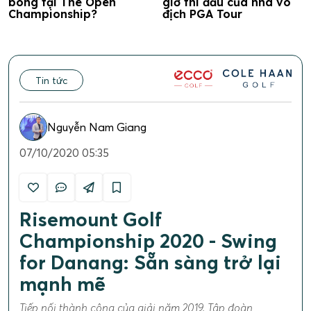
bóng tại The Open
giờ thi đấu của nhà vô
Championship?
địch PGA Tour
Tin tức
Nguyễn Nam Giang
07/10/2020 05:35
Risemount Golf
Championship 2020 - Swing
for Danang: Sẵn sàng trở lại
mạnh mẽ
Tiếp nối thành công của giải năm 2019, Tập đoàn