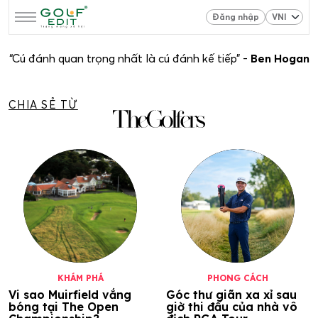
Đăng nhập
“Cú đánh quan trọng nhất là cú đánh kế tiếp” -
Ben Hogan
CHIA SẺ TỪ
KHÁM PHÁ
PHONG CÁCH
Vi sao Muirfield vắng
Góc thư giãn xa xỉ sau
bóng tại The Open
giờ thi đấu của nhà vô