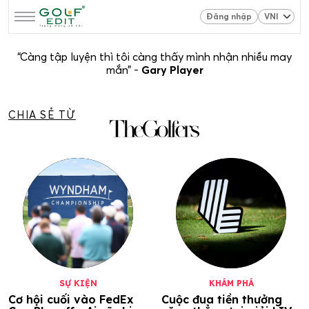
Đăng nhập
“Càng tập luyện thì tôi càng thấy mình nhận nhiều may
mắn” -
Gary Player
CHIA SẺ TỪ
SỰ KIỆN
KHÁM PHÁ
Cơ hội cuối vào FedEx
Cuộc đua tiền thưởng