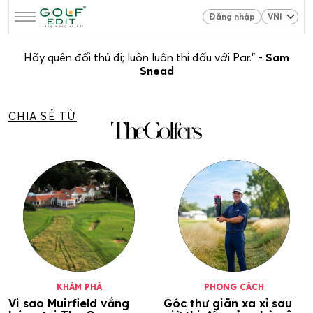
Đăng nhập
Hãy quên đối thủ đi; luôn luôn thi đấu với Par.” -
Sam
Snead
CHIA SẺ TỪ
KHÁM PHÁ
PHONG CÁCH
Vi sao Muirfield vắng
Góc thư giãn xa xỉ sau