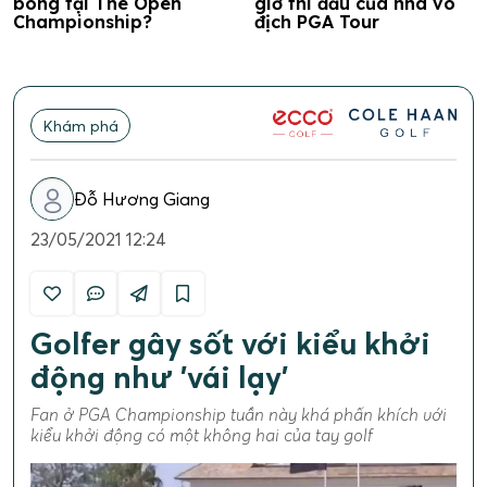
bóng tại The Open
giờ thi đấu của nhà vô
Championship?
địch PGA Tour
Khám phá
Đỗ Hương Giang
23/05/2021 12:24
Golfer gây sốt với kiểu khởi
động như 'vái lạy'
Fan ở PGA Championship tuần này khá phấn khích với
kiểu khởi động có một không hai của tay golf