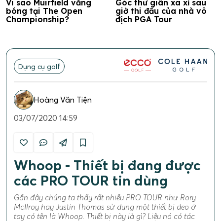
Vi sao Muirfield vắng
Góc thư giãn xa xỉ sau
bóng tại The Open
giờ thi đấu của nhà vô
Championship?
địch PGA Tour
Dụng cụ golf
Hoàng Văn Tiện
03/07/2020 14:59
Whoop - Thiết bị đang được
các PRO TOUR tin dùng
Gần đây chúng ta thấy rất nhiều PRO TOUR như Rory
McIlroy hay Justin Thomas sử dụng một thiết bị đeo ở
tay có tên là Whoop. Thiết bị này là gì? Liệu nó có tác