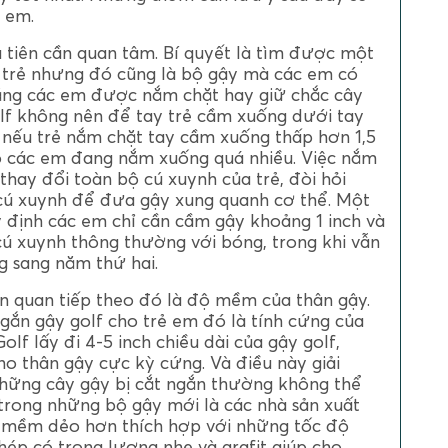
ẻ em.
u tiên cần quan tâm. Bí quyết là tìm được một
 trẻ nhưng đó cũng là bộ gậy mà các em có
ằng các em được nắm chặt hay giữ chắc cây
f không nên để tay trẻ cầm xuống dưới tay
: nếu trẻ nắm chặt tay cầm xuống thấp hơn 1,5
đó các em đang nắm xuống quá nhiều. Việc nắm
thay đổi toàn bộ cú xuynh của trẻ, đòi hỏi
 cú xuynh để đưa gậy xung quanh cơ thể. Một
 định các em chỉ cần cầm gậy khoảng 1 inch và
ú xuynh thông thường với bóng, trong khi vẫn
g sang năm thứ hai.
n quan tiếp theo đó là độ mềm của thân gậy.
ngắn gậy golf cho trẻ em đó là tính cứng của
lf lấy đi 4-5 inch chiều dài của gậy golf,
o thân gậy cực kỳ cứng. Và điều này giải
những cây gậy bị cắt ngắn thường không thể
trong những bộ gậy mới là các nhà sản xuất
 mềm dẻo hơn thích hợp với những tốc độ
hép có trọng lượng nhẹ và grafit giúp cho