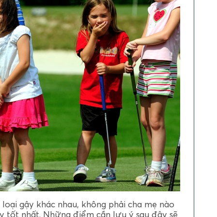
 loại gậy khác nhau, không phải cha mẹ nào
y tốt nhất. Những điểm cần lưu ý sau đây sẽ