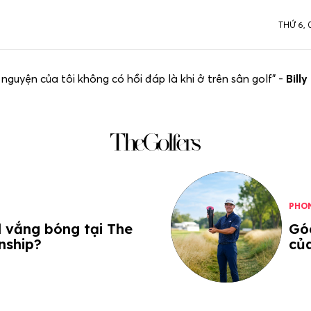
THỨ 6, 
 nguyện của tôi không có hồi đáp là khi ở trên sân golf” -
Bill
PHO
d vắng bóng tại The
Góc
nship?
củ