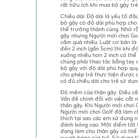
rất hữu ích khi mua bộ gậy tr
Chiều dài: Độ dài là yếu tố đầ
bộ gậy có độ dài phù hợp cho
thể trưởng thành cùng. Nhớ r
gậy nhưng Người mới chơi Gol
cầm quá nhiều. Luật cơ bản là
đến 2 inch (gần 5cm) thì khi 
xuống nhiều hơn 2 inch có thể 
chúng phải thao tác bằng tay
bộ gậy với độ dài phù hợp quy
cho phép trẻ thực hiện được c
có đủ chiều dài cho trẻ sử dụn
Độ mềm của thân gậy: Điều cầ
Vấn đề chính đối với việc cắt 
thân gậy. Khi Người mới chơi Go
Người mới chơi Golf đã làm ch
thích tại sao các em sử dụng 
đánh bóng cao. Một điểm tốt 
đang làm cho thân gậy có thể
xuynh bóng của trẻ. Sử dụng t