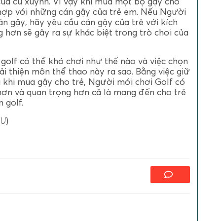
ủa cú xuynh. Vì vậy khi mua một bộ gậy cho
hợp với những cán gậy của trẻ em. Nếu Người
n gậy, hãy yêu cầu cán gậy của trẻ với kích
 hơn sẽ gây ra sự khác biệt trong trò chơi của
 golf có thể khó chơi như thế nào và việc chọn
i thiện môn thể thao này ra sao. Bằng việc giữ
 khi mua gậy cho trẻ, Người mới chơi Golf có
 hơn và quan trọng hơn cả là mang đến cho trẻ
 golf.
4U
)