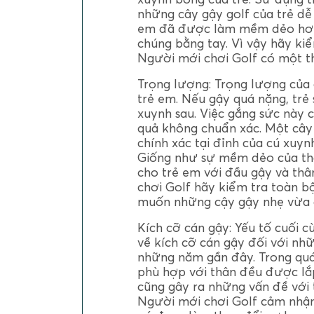
những cây gậy golf của trẻ dễ
em đã được làm mềm dẻo hơn 
chúng bằng tay. Vì vậy hãy k
Người mới chơi Golf có một t
Trọng lượng: Trọng lượng của 
trẻ em. Nếu gậy quá nặng, trẻ
xuynh sau. Việc gắng sức này c
quả không chuẩn xác. Một cây 
chính xác tại đỉnh của cú xuy
Giống như sự mềm dẻo của thâ
cho trẻ em với đầu gậy và th
chơi Golf hãy kiểm tra toàn b
muốn những cậy gậy nhẹ vừa đ
Kích cỡ cán gậy: Yếu tố cuối c
về kích cỡ cán gậy đối với nhữ
những năm gần đây. Trong quá
phù hợp với thân đều được lắ
cũng gây ra những vấn đề với 
Người mới chơi Golf cảm nhận