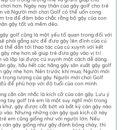
 chơi hơn. Ngày nay thân của gậy golf cho trẻ
và Người mới chơi Golf có thể uốn cong
iểm tra để đảm bảo chắc rằng bộ gậy của con
hân gậy tốt và mềm dẻo.
gậy golf cũng là một yếu tố quan trọng đối với
 sẽ phải gắng sức để đưa gậy lên đỉnh của cú
ó thể dẫn tới thao tác của cú xuynh với kết
gậy nhẹ hơn sẽ giúp trẻ đưa gậy vào vị trí
nh và lặp lại được cú xuynh một cách dễ dàng.
n gậy, hầu hết các hãng gậy sản xuất gậy golf
ân gậy nhẹ hơn. Nên trước khi mua, Người mới
ộ trọng lượng của gậy. Người mới chơi Golf
ủ để phù hợp với độ tuổi của con mình.
ùng cần cân nhắc là kích cỡ của cán gậy. Lưu ý
ng tay golf trẻ em là một suy nghĩ mới trong
 khứ, gậy được cắt bớt và bất kỳ cán gậy nào
p vào. Nhưng những cán gậy quá kích cỡ này
trẻ em cũng giống như với người lớn. Nếu
 cán gậy giống như gậy đánh bóng chày, thì