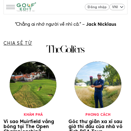
Đăng nhập
“Chẳng ai nhớ người về nhì cả.” –
Jack Nicklaus
CHIA SẺ TỪ
KHÁM PHÁ
PHONG CÁCH
Vi sao Muirfield vắng
Góc thư giãn xa xỉ sau
bóng tại The Open
giờ thi đấu của nhà vô