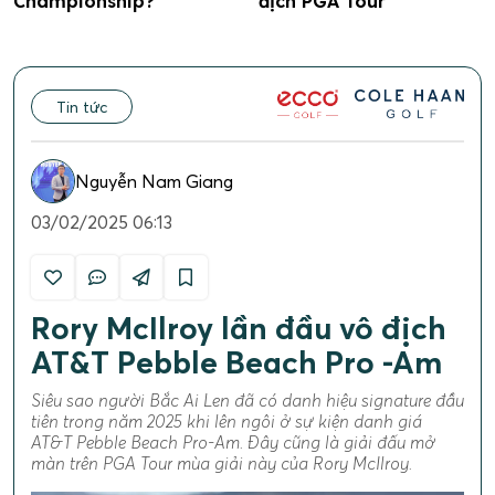
Championship?
địch PGA Tour
Tin tức
Nguyễn Nam Giang
03/02/2025 06:13
Rory McIlroy lần đầu vô địch
AT&T Pebble Beach Pro -Am
Siêu sao người Bắc Ai Len đã có danh hiệu signature đầu
tiên trong năm 2025 khi lên ngôi ở sự kiện danh giá
AT&T Pebble Beach Pro-Am. Đây cũng là giải đấu mở
màn trên PGA Tour mùa giải này của Rory McIlroy.