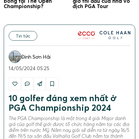
bóng tại The Open
giờ thi đấu của nhà vô
Championship?
địch PGA Tour
Tin tức
Đinh Sơn Hải
14/05/2024 05:25
10 golfer đáng xem nhất ở
PGA Championship 2024
The PGA Championship là một trong 4 giải Major danh
giá của golf thế giới được tổ chức hàng năm tại các địa
điểm trên nước Mỹ. Năm nay giải sẽ diễn ra từ ngày 16/5
đến 19/5 tại sân đấu Valhalla Golf Club nằm tại thành