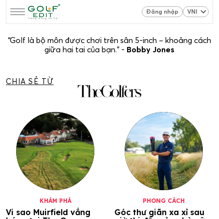
Đăng nhập
“Golf là bộ môn được chơi trên sân 5-inch – khoảng cách
giữa hai tai của bạn.” -
Bobby Jones
CHIA SẺ TỪ
KHÁM PHÁ
PHONG CÁCH
Vi sao Muirfield vắng
Góc thư giãn xa xỉ sau