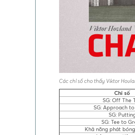
Các chỉ số cho thấy Viktor Hovl
Chỉ số
SG: Off The 
SG: Approach to
SG: Puttin
SG: Tee to G
Khả năng phát bóng