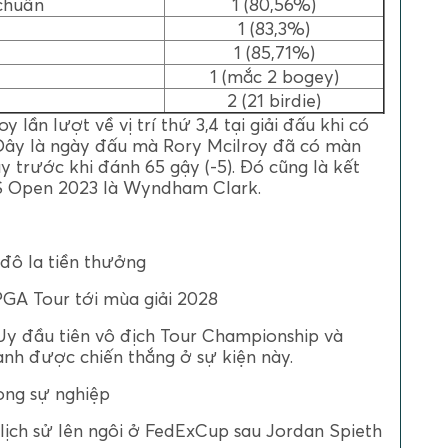
 chuẩn
1 (80,56%)
1 (83,3%)
1 (85,71%)
1 (mắc 2 bogey)
2 (21 birdie)
lần lượt về vị trí thứ 3,4 tại giải đấu khi có
4. Đây là ngày đấu mà Rory Mcilroy đã có màn
ày trước khi đánh 65 gậy (-5). Đó cũng là kết
S Open 2023 là Wyndham Clark.
 đô la tiền thưởng
PGA Tour tới mùa giải 2028
 Uy đầu tiên vô địch Tour Championship và
ành được chiến thắng ở sự kiện này.
ong sự nghiệp
g lịch sử lên ngôi ở FedExCup sau Jordan Spieth