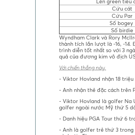
Lên green tiêu
Cứu cát
Cứu Par
Số bogey
Số birdie
Wyndham Clark và Rory McIlroy 
thành tích lần lượt là -16, -1
trình diễn tốt nhất so với 3 ng
quả của đương kim vô địch U
Với chiến thắng này:
- Viktor Hovland nhận 18 triệu
- Anh nhận thẻ đặc cách trên 
- Viktor Hovland là golfer Na
golfer ngoài nước Mỹ thứ 5 d
- Danh hiệu PGA Tour thứ 6 tr
- Anh là golfer trẻ thứ 3 tron