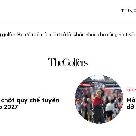
THỨ 5, 
ng golfer. Họ đều có các câu trả lời khác nhau cho cùng một v
PHO
 chốt quy chế tuyển
Màn
p 2027
dở 