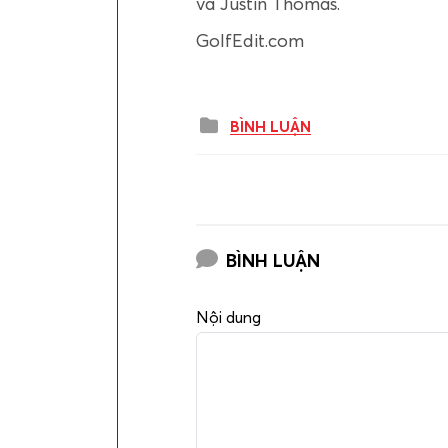
và Justin Thomas.
GolfEdit.com
BÌNH LUẬN
BÌNH LUẬN
Nội dung