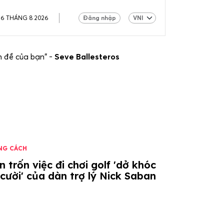
06 THÁNG 8 2026
Đăng nhập
ấn đề của bạn" -
Seve Ballesteros
NG CÁCH
 trốn việc đi chơi golf 'dở khóc
cười' của dàn trợ lý Nick Saban