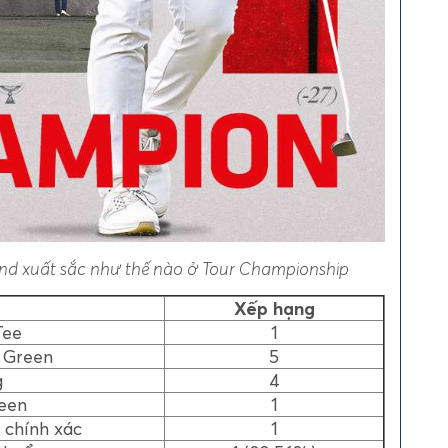
and xuất sắc như thế nào ở Tour Championship
Xếp hạng
Tee
1
 Green
5
g
4
reen
1
 chính xác
1