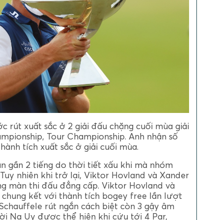
 rút xuất sắc ở 2 giải đấu chặng cuối mùa giải
ampionship, Tour Championship. Anh nhận số
thành tích xuất sắc ở giải cuối mùa.
n gần 2 tiếng do thời tiết xấu khi mà nhóm
Tuy nhiên khi trở lại, Viktor Hovland và Xander
ng màn thi đấu đẳng cấp. Viktor Hovland và
chung kết với thành tích bogey free lần lượt
 Schauffele rút ngắn cách biệt còn 3 gậy âm
ời Na Uy được thể hiện khi cứu tới 4 Par,