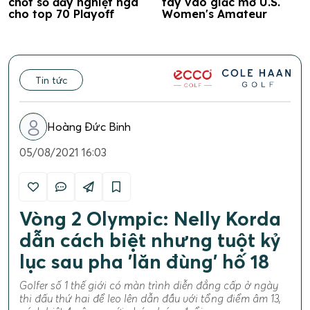
chốt sổ đầy nghiệt ngã
tay vào giấc mơ U.S.
cho top 70 Playoff
Women's Amateur
Tin tức
Hoàng Đức Binh
05/08/2021 16:03
Vòng 2 Olympic: Nelly Korda
dẫn cách biệt nhưng tuột kỷ
lục sau pha 'lăn đùng' hố 18
Golfer số 1 thế giới có màn trình diễn đẳng cấp ở ngày
thi đấu thứ hai để leo lên dẫn đầu với tổng điểm âm 13,