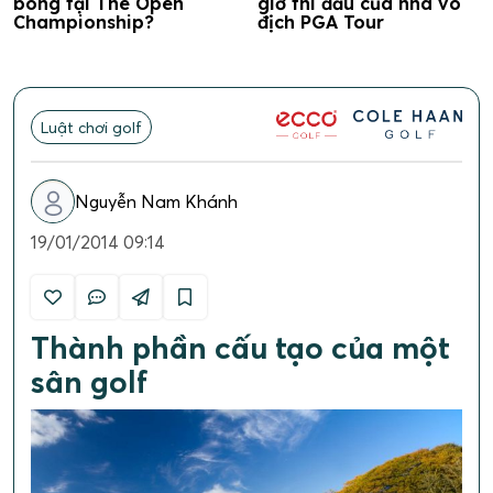
bóng tại The Open
giờ thi đấu của nhà vô
Championship?
địch PGA Tour
Luật chơi golf
Nguyễn Nam Khánh
19/01/2014 09:14
Thành phần cấu tạo của một
sân golf