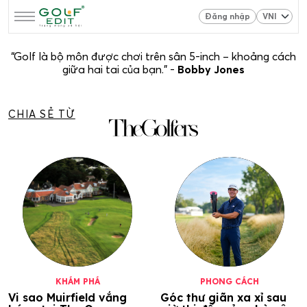
Đăng nhập
“Golf là bộ môn được chơi trên sân 5-inch – khoảng cách
giữa hai tai của bạn.” -
Bobby Jones
CHIA SẺ TỪ
KHÁM PHÁ
PHONG CÁCH
Vi sao Muirfield vắng
Góc thư giãn xa xỉ sau