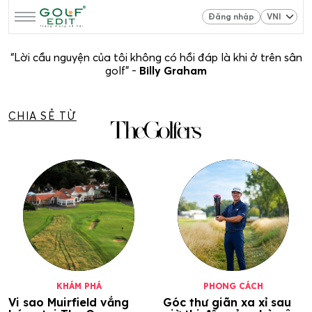
Đăng nhập
“Lời cầu nguyện của tôi không có hồi đáp là khi ở trên sân
golf” -
Billy Graham
CHIA SẺ TỪ
KHÁM PHÁ
PHONG CÁCH
Vi sao Muirfield vắng
Góc thư giãn xa xỉ sau