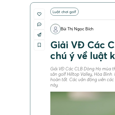
Luật chơi golf
Bùi Thị Ngọc Bích
Giải VĐ Các 
chú ý về luật 
Giải VĐ Các CLB Dòng Họ mùa thứ
sân golf Hilltop Valley, Hòa Bình
hoàn tất. Các vận động viên các
này.