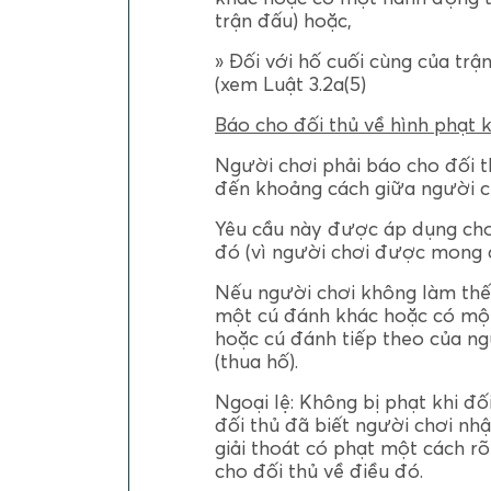
trận đấu) hoặc,
» Đối với hố cuối cùng của trậ
(xem Luật 3.2a(5)
Báo cho đối thủ về hình phạt k
Người chơi phải báo cho đối t
đến khoảng cách giữa người ch
Yêu cầu này được áp dụng cho
đó (vì người chơi được mong 
Nếu người chơi không làm thế 
một cú đánh khác hoặc có một
hoặc cú đánh tiếp theo của ngư
(thua hố).
Ngoại lệ: Không bị phạt khi đố
đối thủ đã biết người chơi nhậ
giải thoát có phạt một cách r
cho đối thủ về điều đó.