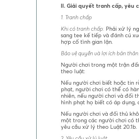
II. Giải quyết tranh cấp, yêu 
1. Tranh chấp
Khi có tranh chấp:
Phải xử lý ng
sang tee kế tiếp và đánh cú xu
hợp cố tình gian lận.
Bảo vệ quyền và lợi ích bản thân
Người chơi trong một trận đấu
theo luật:
Nếu người chơi biết hoặc tin 
phạt, người chơi có thể có hà
nhiên, nếu người chơi và đối 
hình phạt họ biết có áp dụng, c
Nếu người chơi và đối thủ kh
một trong các người chơi có t
yêu cầu xử lý theo Luật 20.1b
2. Yêu cầu xử lý luật