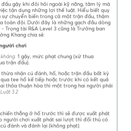
 đấu gậy khi đỏi hỏi ngoài kỹ năng, tâm lý mà
ệc tận dụng những lợi thế luật. Hiểu biết quy
ra sự chuyển biến trong cả một trận đấu, thậm
của toàn đội. Dưới đây là những gạch đầu dòng
- Trọng tài R&A Level 3 cũng là Trưởng ban
ường Khang chia sẻ:
 người chơi
i kháng:
1 gậy, mức phạt chung (xử thua
ua trận đấu).
ể thừa nhận cú đánh, hố, hoặc trận đấu bất kỳ
qua tee hố kế tiếp hoặc trước khi có kết quả
ai thỏa thuận hòa thì một trong hai người phải
.
Luật 3.2
chiến thắng ở hố trước thì sẽ được xuất phát
 người chơi xuất phát sai lượt thì đối thủ có
cú đánh và đánh lại (không phạt).