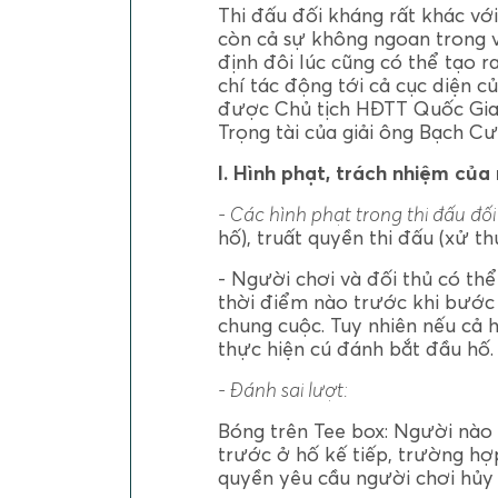
Thi đấu đối kháng rất khác với
còn cả sự không ngoan trong vi
định đôi lúc cũng có thể tạo 
chí tác động tới cả cục diện 
được Chủ tịch HĐTT Quốc Gia 
Trọng tài của giải ông Bạch C
I. Hình phạt, trách nhiệm của
- Các hình phạt trong thi đấu đố
hố), truất quyền thi đấu (xử th
- Người chơi và đối thủ có th
thời điểm nào trước khi bước 
chung cuộc. Tuy nhiên nếu cả h
thực hiện cú đánh bắt đầu hố
- Đánh sai lượt:
Bóng trên Tee box: Người nào 
trước ở hố kế tiếp, trường hợp
quyền yêu cầu người chơi hủy 