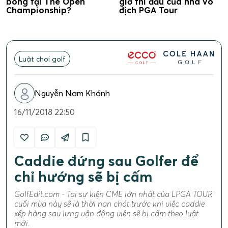
bóng tại The Open
giờ thi đấu của nhà vô
Championship?
địch PGA Tour
Luật chơi golf
Nguyễn Nam Khánh
16/11/2018 22:50
Caddie đứng sau Golfer để
chỉ hướng sẽ bị cấm
GolfEdit.com - Tại sự kiện CME lớn nhất của LPGA TOUR
cuối mùa này sẽ là thời hạn chót trước khi việc caddie
xếp hàng sau lưng vận động viên sẽ bị cấm theo luật
mới.