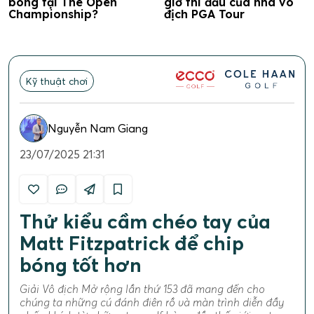
bóng tại The Open
giờ thi đấu của nhà vô
Championship?
địch PGA Tour
Kỹ thuật chơi
Nguyễn Nam Giang
23/07/2025 21:31
Thử kiểu cầm chéo tay của
Matt Fitzpatrick để chip
bóng tốt hơn
Giải Vô địch Mở rộng lần thứ 153 đã mang đến cho
chúng ta những cú đánh điên rồ và màn trình diễn đầy