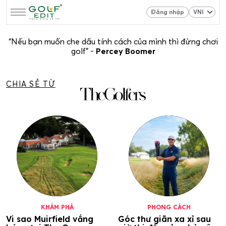
Đăng nhập
“Nếu bạn muốn che dấu tính cách của mình thì đừng chơi
golf” -
Percey Boomer
CHIA SẺ TỪ
KHÁM PHÁ
PHONG CÁCH
Vi sao Muirfield vắng
Góc thư giãn xa xỉ sau