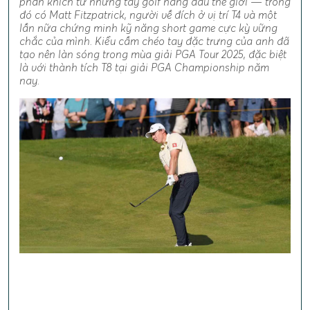
phấn khích từ những tay golf hàng đầu thế giới — trong
đó có Matt Fitzpatrick, người về đích ở vị trí T4 và một
lần nữa chứng minh kỹ năng short game cực kỳ vững
chắc của mình. Kiểu cầm chéo tay đặc trưng của anh đã
tạo nên làn sóng trong mùa giải PGA Tour 2025, đặc biệt
là với thành tích T8 tại giải PGA Championship năm
nay.