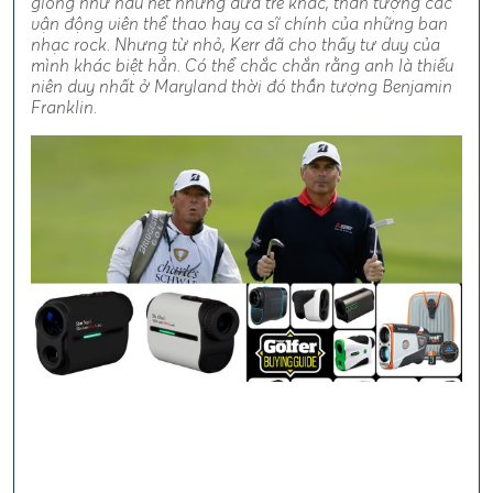
giống như hầu hết những đứa trẻ khác, thần tượng các
vận động viên thể thao hay ca sĩ chính của những ban
nhạc rock. Nhưng từ nhỏ, Kerr đã cho thấy tư duy của
mình khác biệt hẳn. Có thể chắc chắn rằng anh là thiếu
niên duy nhất ở Maryland thời đó thần tượng Benjamin
Franklin.