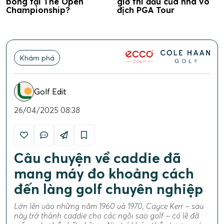
bóng tại The Open
giờ thi đấu của nhà vô
Championship?
địch PGA Tour
Khám phá
Golf Edit
26/04/2025 08:38
Câu chuyện về caddie đã
mang máy đo khoảng cách
đến làng golf chuyên nghiệp
Lớn lên vào những năm 1960 và 1970, Cayce Kerr – sau
này trở thành caddie cho các ngôi sao golf – có lẽ đã