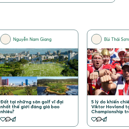
Nguyễn Nam Giang
Bùi Thái Sơ
Đất tại những sân golf vĩ đại
5 lý do khiến ch
nhất thế giới đáng giá bao
Viktor Hovland t
nhiêu?
Championship tr