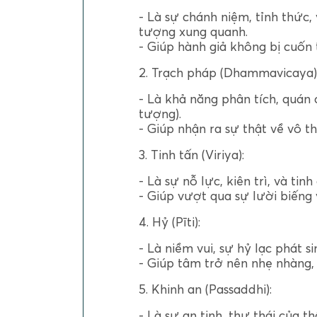
- Là sự chánh niệm, tỉnh thức, 
tượng xung quanh.
- Giúp hành giả không bị cuốn
2. Trạch pháp (Dhammavicaya)
- Là khả năng phân tích, quán 
tượng).
- Giúp nhận ra sự thật về vô t
3. Tinh tấn (Viriya):
- Là sự nỗ lực, kiên trì, và tinh
- Giúp vượt qua sự lười biếng 
4. Hỷ (Pīti):
- Là niềm vui, sự hỷ lạc phát si
- Giúp tâm trở nên nhẹ nhàng,
5. Khinh an (Passaddhi):
- Là sự an tịnh, thư thái của t