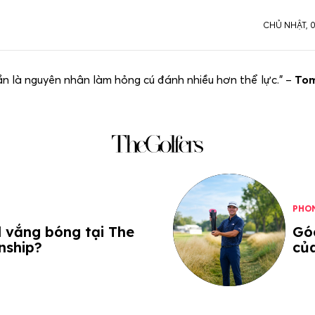
CHỦ NHẬT, 
ần là nguyên nhân làm hỏng cú đánh nhiều hơn thể lực.” –
Tom
PHO
d vắng bóng tại The
Góc
nship?
củ