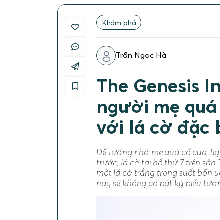
Khám phá
Trần Ngọc Hà
The Genesis I
người mẹ quá 
với lá cờ đặc 
Để tưởng nhớ mẹ quá cố của Tige
trước, lá cờ tại hố thứ 7 trên sâ
một lá cờ trắng trong suốt bốn vò
này sẽ không có bất kỳ biểu tượ