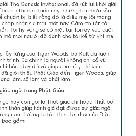
ải The Genesis Invitational, đã rút lui khỏi giải
ế hoạch thi đấu tuần này, nhưng tôi chưa sẵn
ể chuẩn bị, biết rằng đó là điều mẹ tôi mong
 chấp nhận sự mất mát này. Cảm ơn tất cả
ồn. Tôi hy vọng sẽ có mặt tại Torrey vào cuối
m mà mọi người đã dành cho tôi kể từ khi mẹ
p lẫy lừng của Tiger Woods, bà Kultida luôn
nh trình. Bà chính là người không chỉ cổ vũ
 chỉ bảo, dạy dỗ và giúp con có ý chí kiên
 đã giới thiệu Phật Giáo đến Tiger Woods, giúp
ang làm, sẽ làm và phải làm.
 giác ngộ trong Phật Giáo
 ngộ hay còn gọi là Thất giác chi hoặc Thất bồ
nh thần giúp hành giả đạt được sự giác ngộ.
rong con đường tu tập theo lời dạy của Đức
ộ bao gồm: