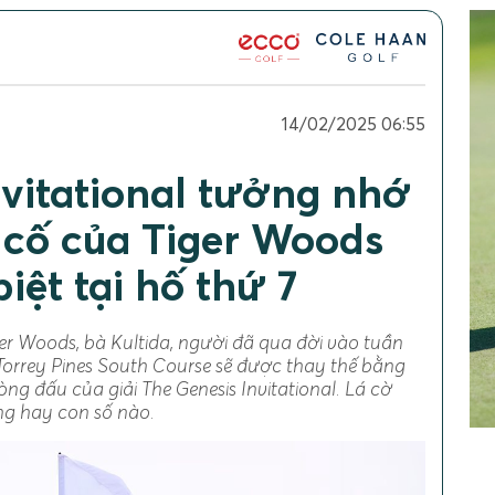
14/02/2025 06:55
nvitational tưởng nhớ
cố của Tiger Woods
biệt tại hố thứ 7
r Woods, bà Kultida, người đã qua đời vào tuần
n Torrey Pines South Course sẽ được thay thế bằng
ng đấu của giải The Genesis Invitational. Lá cờ
ng hay con số nào.