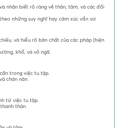
và nhận biết rõ ràng về thân, tâm, và các đối
 theo những suy nghĩ hay cảm xúc vẩn vơ.
chiếu, và hiểu rõ bản chất của các pháp (hiện
hường, khổ, và vô ngã.
 cần trong việc tu tập.
và chán nản.
nh từ việc tu tập.
 thanh thản.
hân và tâm.