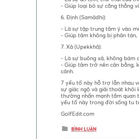
- Giúp loại bỏ sự căng thẳng v
6. Định (Samādhi):
- Là sự tập trung tâm ý vào m
- Giúp tâm không bị phân tán, 
7. Xả (Upekkhā):
- Là sự buông xả, không bám c
- Giúp tâm trở nên cân bằng, 
cảnh.
7 yếu tố này hỗ trợ lẫn nhau v
sự giác ngộ và giải thoát khỏi
thường nhấn mạnh tầm quan tr
yếu tố này trong đời sống tu t
GolfEdit.com
BÌNH LUẬN