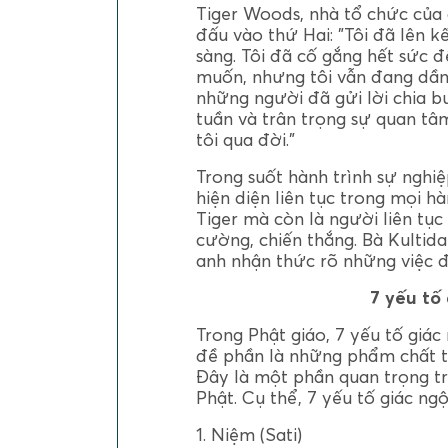
Tiger Woods, nhà tổ chức của gi
đấu vào thứ Hai: "Tôi đã lên k
sàng. Tôi đã cố gắng hết sức đ
muốn, nhưng tôi vẫn đang dần
những người đã gửi lời chia bu
tuần và trân trọng sự quan tâ
tôi qua đời."
Trong suốt hành trình sự nghiệ
hiện diện liên tục trong mọi hà
Tiger mà còn là người liên tục
cường, chiến thắng. Bà Kultida
anh nhận thức rõ những việc đ
7 yếu tố
Trong Phật giáo, 7 yếu tố giác
đề phần là những phẩm chất ti
Đây là một phần quan trọng t
Phật. Cụ thể, 7 yếu tố giác ng
1. Niệm (Sati)