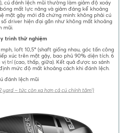
ấp), cú đánh lệch mũi thường làm giảm độ xoáy
 bóng mất lực nâng và giảm đáng kể khoảng
ghệ mặt gậy mới đã chứng minh: không phải cú
 số driver hiện đại gần như không mất khoảng
h mũi.
y trình thử nghiệm
ph, loft 10,5° (shaft giống nhau, góc tấn công
tiếp xúc trên mặt gậy, bao phủ 90% diện tích. 6
ị trí (cao, thấp, giữa). Kết quả được so sánh
 định mức độ mất khoảng cách khi đánh lệch.
cú đánh lệch mũi
2 yard – tức còn xa hơn cả cú chính tâm!)