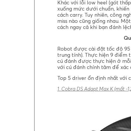
Khác với lỗi low heel (gót th
xuống mức dưới chuẩn, khiến
cách carry. Tuy nhiên, công n
miss nào cũng giống nhau. Một
cách ngay cả khi bạn đánh lệc
Qu
Robot được cài đặt tốc độ 95 m
trung tính). Thực hiện 9 điểm 
cú đánh được thực hiện ở mỗi v
với cú đánh chính tâm để xác
Top 5 driver ổn định nhất với 
1. Cobra DS Adapt Max K (mất -1,