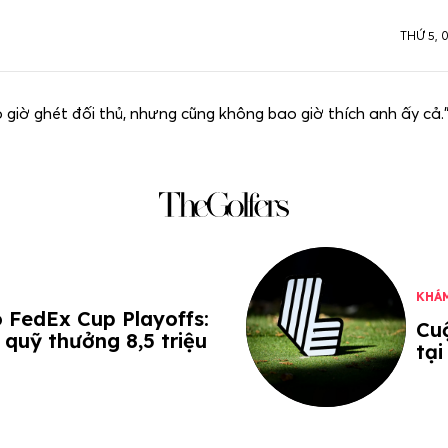
THỨ 5, 
 giờ ghét đối thủ, nhưng cũng không bao giờ thích anh ấy cả.
KHÁ
o FedEx Cup Playoffs:
Cu
 quỹ thưởng 8,5 triệu
tại