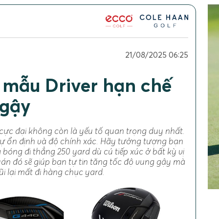
21/08/2025 06:25
5 mẫu Driver hạn chế
 gậy
 cực đại không còn là yếu tố quan trọng duy nhất.
 sự ổn định và độ chính xác. Hãy tưởng tượng bạn
 bóng đi thẳng 250 yard dù cú tiếp xúc ở bất kỳ vị
uán đó sẽ giúp bạn tự tin tăng tốc độ vung gậy mà
ũi lại mất đi hàng chục yard.