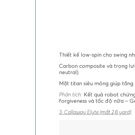
Thiết kế low-spin cho swing n
Carbon composite và trọng lượn
neutral).
Mặt titan siêu mỏng giúp tăng
Phân tích:
Kết quả robot chứng
forgiveness và tốc độ nữa – G
3. Callaway Elyte (mất 2,8 yard)