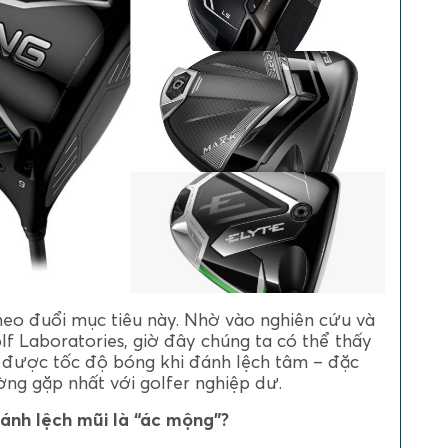
theo đuổi mục tiêu này. Nhờ vào nghiên cứu và
f Laboratories, giờ đây chúng ta có thể thấy
ữ được tốc độ bóng khi đánh lệch tâm – đặc
hường gặp nhất với golfer nghiệp dư.
đánh lệch mũi là “ác mộng”?