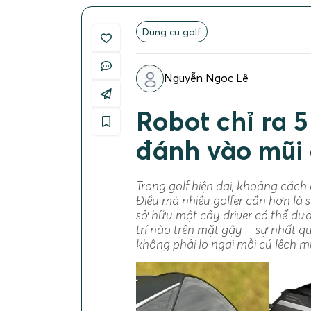
Dụng cụ golf
Nguyễn Ngọc Lê
Robot chỉ ra 
đánh vào mũi
Trong golf hiện đại, khoảng cách
Điều mà nhiều golfer cần hơn là
sở hữu một cây driver có thể đưa
trí nào trên mặt gậy – sự nhất q
không phải lo ngại mỗi cú lệch m