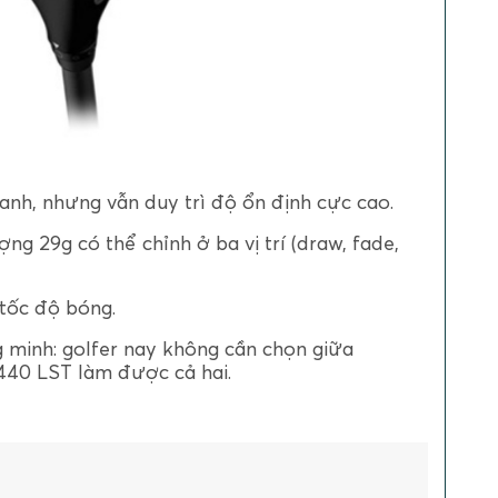
hanh, nhưng vẫn duy trì độ ổn định cực cao.
g 29g có thể chỉnh ở ba vị trí (draw, fade,
 tốc độ bóng.
 minh: golfer nay không cần chọn giữa
440 LST làm được cả hai.