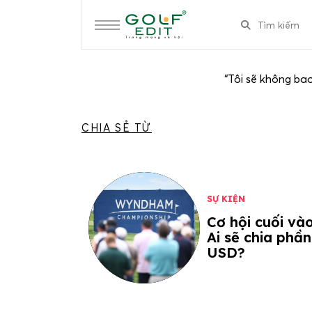
“Tôi sẽ không bao
CHIA SẺ TỪ
SỰ KIỆN
Cơ hội cuối và
Ai sẽ chia phần
USD?