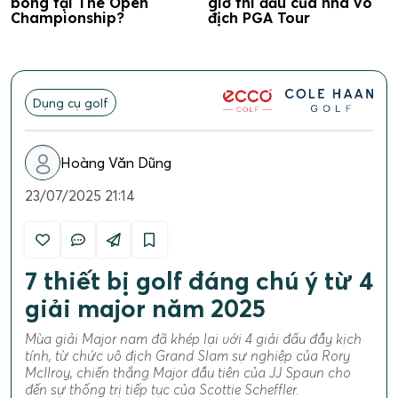
bóng tại The Open
giờ thi đấu của nhà vô
Championship?
địch PGA Tour
Dụng cụ golf
Hoàng Văn Dũng
23/07/2025 21:14
7 thiết bị golf đáng chú ý từ 4
giải major năm 2025
Mùa giải Major nam đã khép lại với 4 giải đấu đầy kịch
tính, từ chức vô địch Grand Slam sự nghiệp của Rory
McIlroy, chiến thắng Major đầu tiên của JJ Spaun cho
đến sự thống trị tiếp tục của Scottie Scheffler.