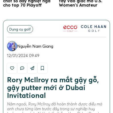
chốt sổ đầy nghiệt ngã
tay vào giấc mơ U.S.
cho top 70 Playoff
Women's Amateur
Dụng cụ golf
Nguyễn Nam Giang
12/01/2024 09:49
Rory McIlroy ra mắt gậy gỗ,
gậy putter mới ở Dubai
Invitational
Năm ngoái, Rory McIlroy đã hoàn thành được điều mà
anh chưa từng làm trước đây trong sự nghiệp huy