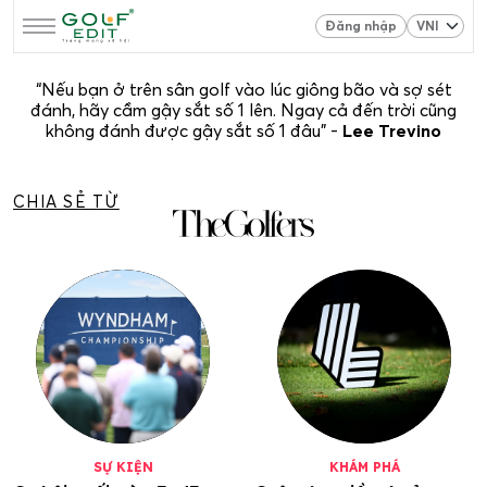
Đăng nhập
“Nếu bạn ở trên sân golf vào lúc giông bão và sợ sét
đánh, hãy cầm gậy sắt số 1 lên. Ngay cả đến trời cũng
không đánh được gậy sắt số 1 đâu” -
Lee Trevino
CHIA SẺ TỪ
SỰ KIỆN
KHÁM PHÁ