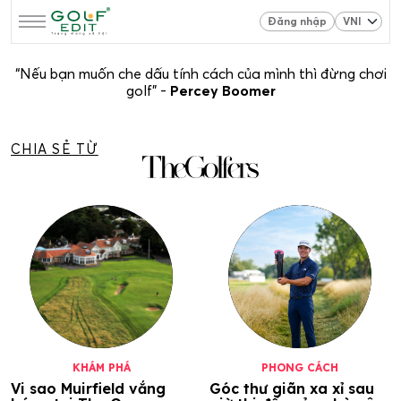
Đăng nhập
“Nếu bạn muốn che dấu tính cách của mình thì đừng chơi
golf” -
Percey Boomer
CHIA SẺ TỪ
KHÁM PHÁ
PHONG CÁCH
Vi sao Muirfield vắng
Góc thư giãn xa xỉ sau