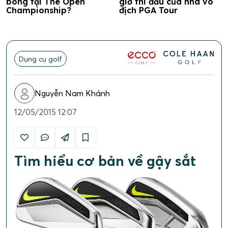
bóng tại The Open
giờ thi đấu của nhà vô
Championship?
địch PGA Tour
Dụng cụ golf
Nguyễn Nam Khánh
12/05/2015 12:07
Tìm hiểu cơ bản về gậy sắt