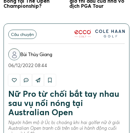
bóng tại The Open
giờ thi đấu của nhà vô
Championship?
địch PGA Tour
Câu chuyện
Bùi Thùy Giang
06/12/2022 08:44
Nữ Pro từ chối bắt tay nhau
sau vụ nổi nóng tại
Australian Open
Người hâm mộ ở Úc bị choáng khi hai golfer nữ ở giải
Australian Open tranh cãi trên sân vì hành động cuối