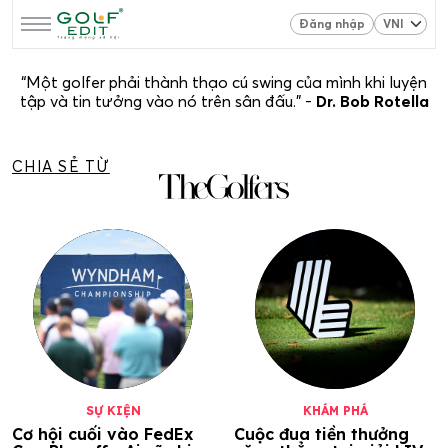
Đăng nhập
“Một golfer phải thành thạo cú swing của mình khi luyện
tập và tin tưởng vào nó trên sân đấu.” -
Dr. Bob Rotella
CHIA SẺ TỪ
SỰ KIỆN
KHÁM PHÁ
Cơ hội cuối vào FedEx
Cuộc đua tiền thưởng