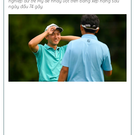
nghiệp dư trẻ Mỹ để nhảy vọt trên bảng xếp hạng sau
ngày đấu 74 gậy.