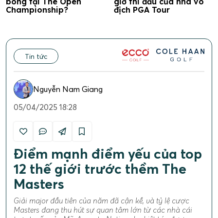
bóng tại The Open
giờ thi đấu của nhà vô
Championship?
địch PGA Tour
Tin tức
Nguyễn Nam Giang
05/04/2025 18:28
Điểm mạnh điểm yếu của top
12 thế giới trước thềm The
Masters
Giải major đầu tiên của năm đã cận kề, và tỷ lệ cược
Masters đang thu hút sự quan tâm lớn từ các nhà cái