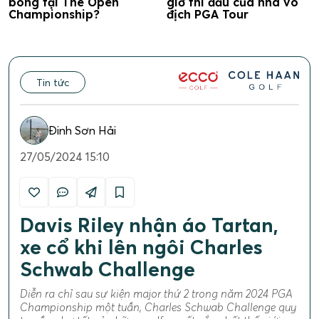
bóng tại The Open
giờ thi đấu của nhà vô
Championship?
địch PGA Tour
Tin tức
Đinh Sơn Hải
27/05/2024 15:10
Davis Riley nhận áo Tartan,
xe cổ khi lên ngôi Charles
Schwab Challenge
Diễn ra chỉ sau sự kiện major thứ 2 trong năm 2024 PGA
Championship một tuần, Charles Schwab Challenge quy