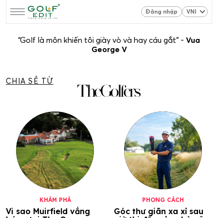
Đăng nhập
“Golf là môn khiến tôi giày vò và hay cáu gắt” -
Vua
George V
CHIA SẺ TỪ
KHÁM PHÁ
PHONG CÁCH
Vi sao Muirfield vắng
Góc thư giãn xa xỉ sau