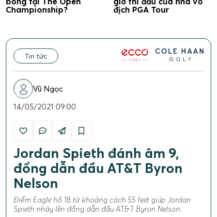
bóng tại The Open
giờ thi đấu của nhà vô
Championship?
địch PGA Tour
Tin tức
Vũ Ngọc
14/05/2021 09:00
Jordan Spieth đánh âm 9,
đồng dẫn đầu AT&T Byron
Nelson
Điểm Eagle hố 18 từ khoảng cách 55 feet giúp Jordan
Spieth nhảy lên đồng dẫn đầu AT&T Byron Nelson.