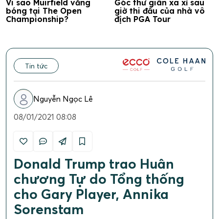
Vi sao Muirfield vắng
Góc thư giãn xa xỉ sau
bóng tại The Open
giờ thi đấu của nhà vô
Championship?
địch PGA Tour
Tin tức
Nguyễn Ngọc Lê
08/01/2021 08:08
Donald Trump trao Huân
chương Tự do Tổng thống
cho Gary Player, Annika
Sorenstam