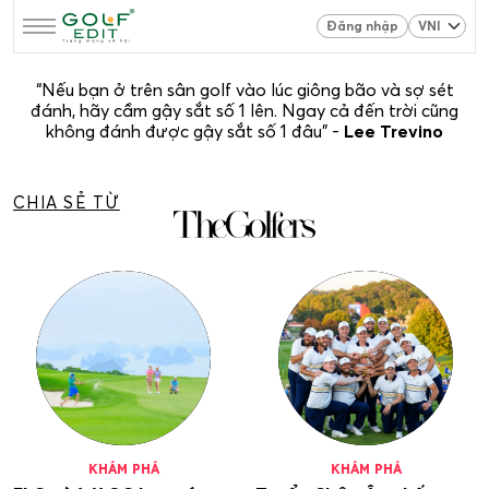
Đăng nhập
“Nếu bạn ở trên sân golf vào lúc giông bão và sợ sét
đánh, hãy cầm gậy sắt số 1 lên. Ngay cả đến trời cũng
không đánh được gậy sắt số 1 đâu” -
Lee Trevino
CHIA SẺ TỪ
KHÁM PHÁ
KHÁM PHÁ