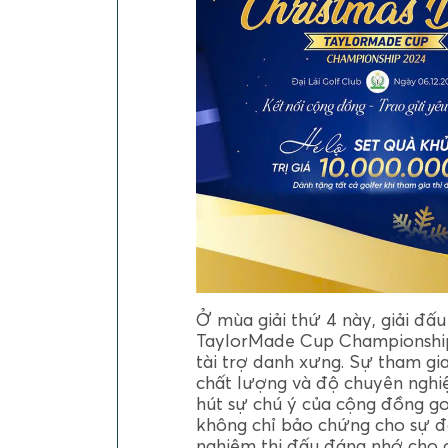
Ở mùa giải thứ 4 này, giải đấ
TaylorMade Cup Championship
tài trợ danh xưng. Sự tham g
chất lượng và độ chuyên nghiệ
hút sự chú ý của cộng đồng g
không chỉ bảo chứng cho sự đ
nghiệm thi đấu đáng nhớ cho c