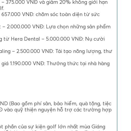
n – 375.000 VNĐ và giảm 20% không giới hạn
f.
á 657.000 VNĐ: chăm sóc toàn diện từ sức
t – 2.000.000 VNĐ: Lựa chọn những sản phẩm
g từ Hera Dental – 5.000.000 VNĐ: Nụ cười
ling – 2.500.000 VNĐ: Tái tạo năng lượng, thư
ị giá 1.190.000 VNĐ: Thưởng thức tại nhà hàng
VND (Bao gồm phí sân, bảo hiểm, quà tặng, tiệc
 vào quỹ thiện nguyện hỗ trợ các trường hợp
t phần của sự kiện golf lớn nhất mùa Giáng