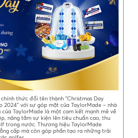
u chính thức đổi tên thành "Christmas Day
 2024" với sự góp mặt của TaylorMade – nhà
ia của TaylorMade là một cam kết mạnh mẽ về
p, nâng tầm sự kiện lên tiêu chuẩn cao, thu
olf trong nước. Thương hiệu TaylorMade
ẳng cấp mà còn góp phần tạo ra những trải
ác golfer.