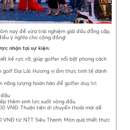
ôm nay để vừa trải nghiệm giải đấu đẳng cấp,
iều ý nghĩa cho cộng đồng!
ược nhận tại sự kiện:
iết kế rực rỡ, giúp golfer nổi bật phong cách
ân golf Đại Lải: Hương vị ẩm thực tinh tế dành
n năng lượng hoàn hảo để golfer duy trì
i đấu
ếp thêm sinh lực suốt vòng đấu.
000 VNĐ: Thuận tiện di chuyển thoải mái dễ
00 VNĐ từ NTT Siêu Thanh: Món quà thiết thực