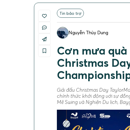
Tin bảo trợ
Nguyễn Thùy Dung
Cơn mưa quà t
Christmas Da
Championship
Giải đấu Christmas Day TaylorMa
chính thức khởi động với sự đồn
Mê Swing và Nghiện Du lịch, Bayg