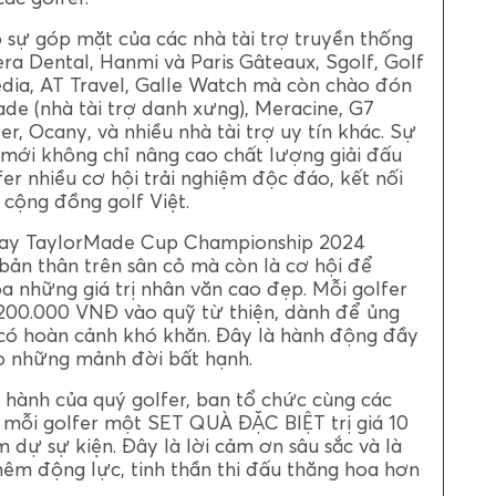
 sự góp mặt của các nhà tài trợ truyền thống
a Dental, Hanmi và Paris Gâteaux, Sgolf, Golf
edia, AT Travel, Galle Watch mà còn chào đón
de (nhà tài trợ danh xưng), Meracine, G7
er, Ocany, và nhiều nhà tài trợ uy tín khác. Sự
 mới không chỉ nâng cao chất lượng giải đấu
r nhiều cơ hội trải nghiệm độc đáo, kết nối
cộng đồng golf Việt.
 Day TaylorMade Cup Championship 2024
 bản thân trên sân cỏ mà còn là cơ hội để
a những giá trị nhân văn cao đẹp. Mỗi golfer
 200.000 VNĐ vào quỹ từ thiện, dành để ủng
 có hoàn cảnh khó khăn. Đây là hành động đầy
o những mảnh đời bất hạnh.
g hành của quý golfer, ban tổ chức cùng các
g mỗi golfer một SET QUÀ ĐẶC BIỆT trị giá 10
m dự sự kiện. Đây là lời cảm ơn sâu sắc và là
thêm động lực, tinh thần thi đấu thăng hoa hơn