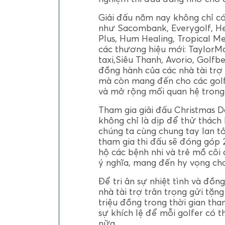
Giải đấu năm nay không chỉ có
như Sacombank, Everygolf, Her
Plus, Hum Healing, Tropical M
các thương hiệu mới: TaylorMa
taxi,Siêu Thanh, Avorio, Golfbe
đồng hành của các nhà tài trợ
mà còn mang đến cho các golfe
và mở rộng mối quan hệ trong 
Tham gia giải đấu Christmas
không chỉ là dịp để thử thách
chúng ta cùng chung tay lan tỏ
tham gia thi đấu sẽ đóng góp
hộ các bệnh nhi và trẻ mồ côi
ý nghĩa, mang đến hy vọng ch
Để tri ân sự nhiệt tình và đồn
nhà tài trợ trân trọng gửi tặn
triệu đồng trong thời gian tha
sự khích lệ để mỗi golfer có 
nữa.