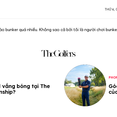
THỨ 6, 
o bunker quá nhiều. Không sao cả bởi tôi là người chơi bunke
PHO
d vắng bóng tại The
Góc
nship?
củ