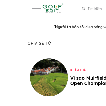
"Người ta bảo tôi đưa bóng và
CHIA SẺ TỪ
KHÁM PHÁ
Vi sao Muirfiel
Open Champio