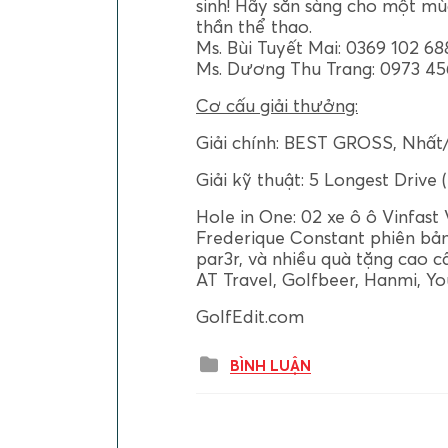
sinh! Hãy sẵn sàng cho một mùa
thần thể thao.
Ms. Bùi Tuyết Mai: 0369 102 68
Ms. Dương Thu Trang: 0973 45
Cơ cấu giải thưởng:
Giải chính: BEST GROSS, Nhất/
Giải kỹ thuật: 5 Longest Drive 
Hole in One: 02 xe ô ô Vinfast
Frederique Constant phiên bản 
par3r, và nhiều quà tặng cao 
AT Travel, Golfbeer, Hanmi, Yo
GolfEdit.com
BÌNH LUẬN