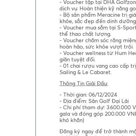
- Voucher tập tại DHA Golfzo
dịch vụ: Hoàn thiện kỹ năng gol
- Bộ sản phẩm Meracine trị gi
khỏe, sắc đẹp đến dinh dưỡng
- Voucher mua sắm tại S-Spor
thể thao chất lượng.
- Voucher chăm sóc răng miện
hoàn hảo, sức khỏe vượt trội.
- Voucher wellness từ Hum Hea
giãn tuyệt đối.
- 01 chai rượu vang cao cấp tr
Sailing & Le Cabaret.
Thông Tin Giải Đấu:
- Thời gian: 06/12/2024
- Địa điểm: Sân Golf Đại Lải
- Chi phí tham dự: 3.600.000 
gala và đóng góp 200.000 VNĐ
khó khăn)
Đăng ký ngay để trở thành mộ