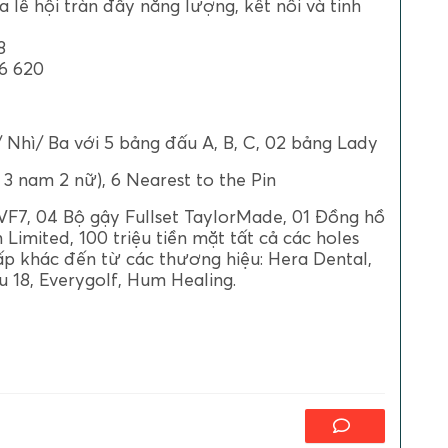
 lễ hội tràn đầy năng lượng, kết nối và tinh
8
6 620
 Nhì/ Ba với 5 bảng đấu A, B, C, 02 bảng Lady
( 3 nam 2 nữ), 6 Nearest to the Pin
 VF7, 04 Bộ gậy Fullset TaylorMade, 01 Đồng hồ
Limited, 100 triệu tiền mặt tất cả các holes
cấp khác đến từ các thương hiệu: Hera Dental,
u 18, Everygolf, Hum Healing.