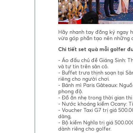
Hãy nhanh tay đăng ký ngay h
vừa góp phần tạo nên những đ
Chi tiết set quà mỗi golfer đ
- Áo đấu chủ đề Giáng Sinh: Th
và tự tin trên sân cỏ.
- Buffet trưa thịnh soạn tại S
riêng cho người chơi.
- Bánh mì Paris Gâteaux: Nguồ
phong độ.
- Đồ ăn nhẹ trong thời gian th
- Nước khoáng kiềm Ocany: Ti
- Voucher Taxi G7 trị giá 500.
dàng,
- Bộ kiềm Nghĩa trị giá 500.0
dành riêng cho golfer.