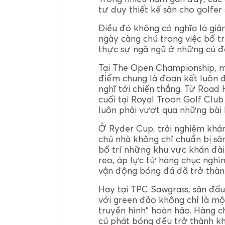
tư duy thiết kế sân cho golfer 
Điều đó không có nghĩa là giả
ngày càng chú trọng việc bố t
thực sự ngã ngũ ở những cú đ
Tại The Open Championship, mỗ
điểm chung là đoạn kết luôn 
nghĩ tới chiến thắng. Từ Road
cuối tại Royal Troon Golf Club
luôn phải vượt qua những bài 
Ở Ryder Cup, trải nghiệm khá
chủ nhà không chỉ chuẩn bị s
bố trí những khu vực khán đài
reo, áp lực từ hàng chục nghì
vận động bóng đá đã trở thành
Hay tại TPC Sawgrass, sân đấu
với green đảo không chỉ là một
truyền hình" hoàn hảo. Hàng c
cú phát bóng đều trở thành kh