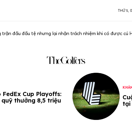
THỨ 5, 
 trận đấu đấu tệ nhưng lại nhận trách nhiệm khi có được cú H
KHÁ
o FedEx Cup Playoffs:
Cu
 quỹ thưởng 8,5 triệu
tại