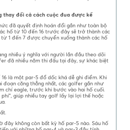
ng thay đổi cả cách cuộc đua được kể
chức đã quyết định hoán đổi gần như toàn bộ
ác hố từ 10 đến 16 trước đây sẽ trở thành các
hố từ 1 đến 7 được chuyển xuống thành các hố
ng nhiều ý nghĩa với người lần đầu theo dõi
er đã nhiều năm thi đấu tại đây, sự khác biệt
 16 là một par-5 đổ dốc khá dễ ghi điểm. Khi
i đoạn căng thẳng nhất, các golfer gần như
ậm chí eagle, trước khi bước vào hai hố cuối.
hí", giúp nhiều tay golf lấy lại lợi thế hoặc
ua.
ất.
ờ đây không còn bất kỳ hố par-5 nào. Sáu hố
n tiếp với những hố par-4 và par-3 đầy tính