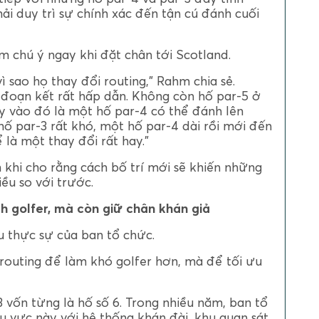
hải duy trì sự chính xác đến tận cú đánh cuối
m chú ý ngay khi đặt chân tới Scotland.
ì sao họ thay đổi routing," Rahm chia sẻ.
 đoạn kết rất hấp dẫn. Không còn hố par-5 ở
y vào đó là một hố par-4 có thể đánh lên
hố par-3 rất khó, một hố par-4 dài rồi mới đến
ể là một thay đổi rất hay."
 khi cho rằng cách bố trí mới sẽ khiến những
ều so với trước.
h golfer, mà còn giữ chân khán giả
u thực sự của ban tổ chức.
routing để làm khó golfer hơn, mà để tối ưu
3 vốn từng là hố số 6. Trong nhiều năm, ban tổ
u vực này với hệ thống khán đài, khu quan sát