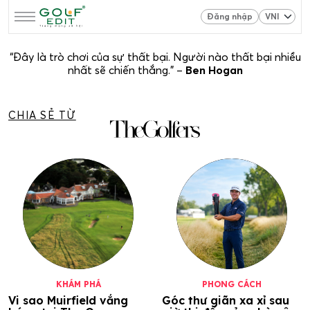
Đăng nhập
“Đây là trò chơi của sự thất bại. Người nào thất bại nhiều
nhất sẽ chiến thắng.” –
Ben Hogan
CHIA SẺ TỪ
KHÁM PHÁ
PHONG CÁCH
Vi sao Muirfield vắng
Góc thư giãn xa xỉ sau