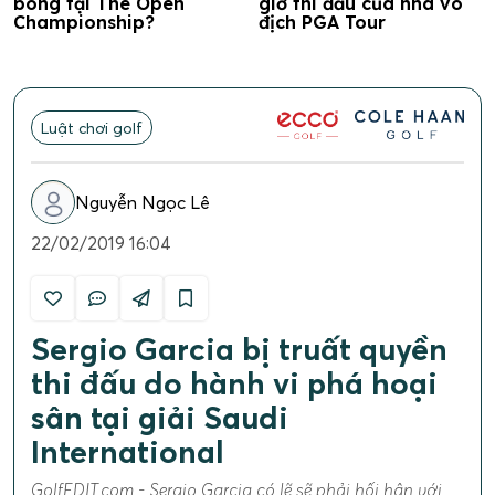
bóng tại The Open
giờ thi đấu của nhà vô
Championship?
địch PGA Tour
Luật chơi golf
Nguyễn Ngọc Lê
22/02/2019 16:04
Sergio Garcia bị truất quyền
thi đấu do hành vi phá hoại
sân tại giải Saudi
International
GolfEDIT.com - Sergio Garcia có lẽ sẽ phải hối hận với