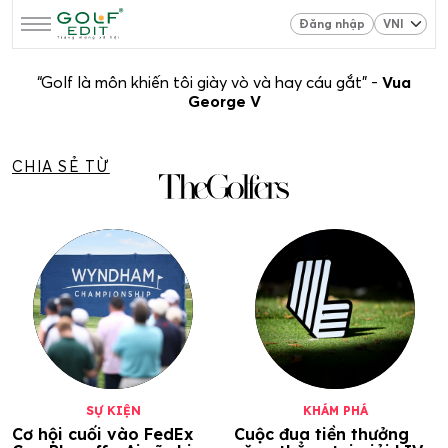
Đăng nhập
“Golf là môn khiến tôi giày vò và hay cáu gắt” -
Vua
George V
CHIA SẺ TỪ
SỰ KIỆN
KHÁM PHÁ
Cơ hội cuối vào FedEx
Cuộc đua tiền thưởng