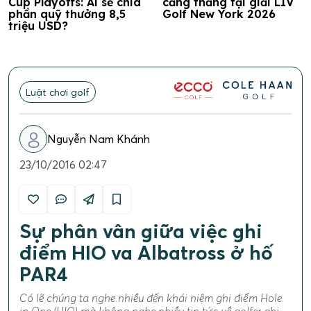
Cup Playoffs: Ai sẽ chia
căng thẳng tại giải LIV
phần quỹ thưởng 8,5
Golf New York 2026
triệu USD?
Luật chơi golf
Nguyễn Nam Khánh
23/10/2016 02:47
Sự phân vân giữa việc ghi
điểm HIO va Albatross ở hố
PAR4
Có lẽ chúng ta nghe nhiều đến khái niệm ghi điểm Hole