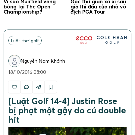
Vi sao Muirfield vắng
Góc thư giãn xa xỉ sau
bóng tại The Open
giờ thi đấu của nhà vô
Championship?
địch PGA Tour
Luật chơi golf
Nguyễn Nam Khánh
18/10/2016 08:00
[Luật Golf 14-4] Justin Rose
bị phạt một gậy do cú double
hit