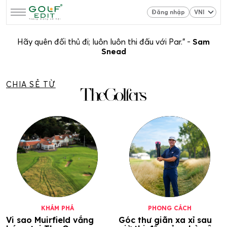
Đăng nhập
Hãy quên đối thủ đi; luôn luôn thi đấu với Par.” -
Sam
Snead
CHIA SẺ TỪ
KHÁM PHÁ
PHONG CÁCH
Vi sao Muirfield vắng
Góc thư giãn xa xỉ sau