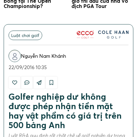
bóng tại The Open
giờ thi đấu của nhà vô
Championship?
địch PGA Tour
Luật chơi golf
Nguyễn Nam Khánh
22/09/2016 10:35
Golfer nghiệp dư không
được phép nhận tiền mặt
hay vật phẩm có giá trị trên
500 bảng Anh
Luật R&A quy định rất chặt chẽ về golf nghiệp dư trong