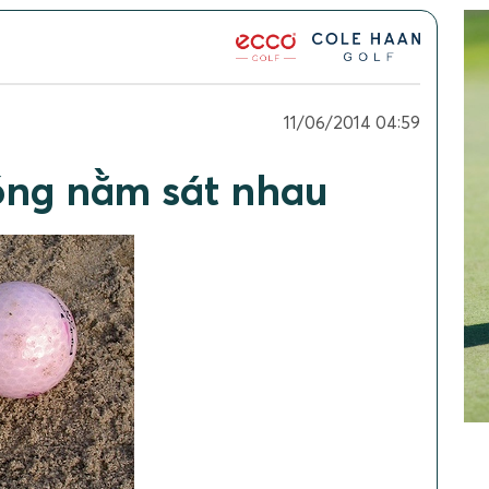
11/06/2014 04:59
óng nằm sát nhau