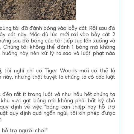
cùng tôi đã đánh bóng vào bẫy cát. Rồi sau đó
bẫy cát này. Mặc dù lúc mới rơi vào bẫy cát 2
hưng sau đó bóng của tôi tiếp tục lăn xuống và
i. Chúng tôi không thể đánh 1 bóng mà không
h huống này nên xử lý ra sao và luật phạt nào
, tôi nghĩ chỉ có Tiger Woods mới có thể là
này, nhưng thật tuyệt là chúng ta có các luật
 đến rất ít trong luật và như hầu hết chúng ta
 khu vực gạt bóng mà không phải bất kỳ chỗ
 quy định về việc “bóng can thiệp hay hỗ trợ
luật quy định quá ngắn ngủi, tôi xin phép được
m.
 hỗ trợ người chơi”