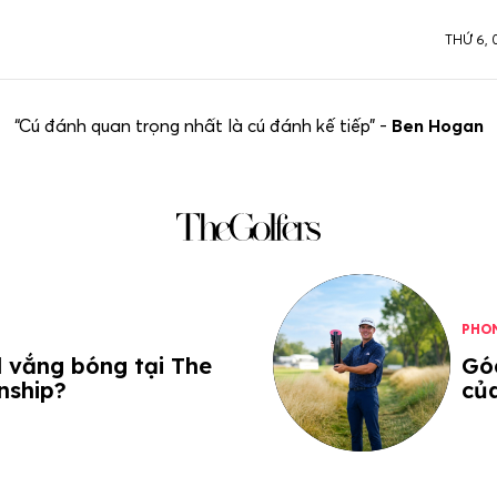
THỨ 6, 
“Cú đánh quan trọng nhất là cú đánh kế tiếp” -
Ben Hogan
PHO
d vắng bóng tại The
Góc
nship?
củ