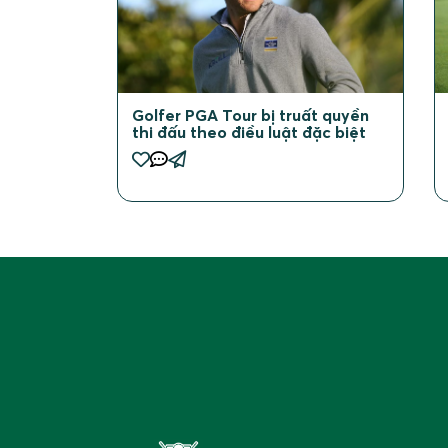
Golfer PGA Tour bị truất quyền
thi đấu theo điều luật đặc biệt