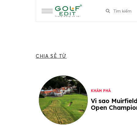
CHIA SẺ TỪ
KHÁM PHÁ
Vi sao Muirfiel
Open Champio