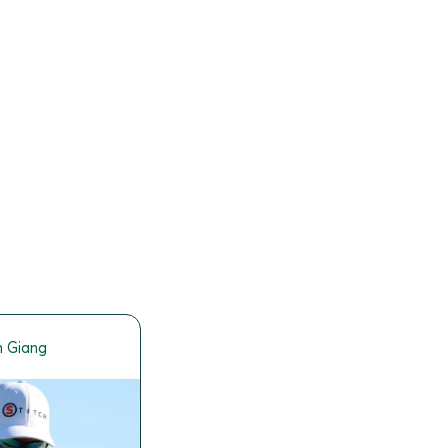
 Giang