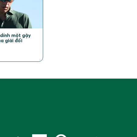
 dính một gậy
a giải đổi