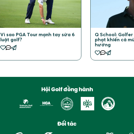
Vì sao PGA Tour mạnh tay sửa 6
Q School: Golfer
luật golf?
phạt khiến cả mù
hướng
Hội Golf đồng hành
Đối tác